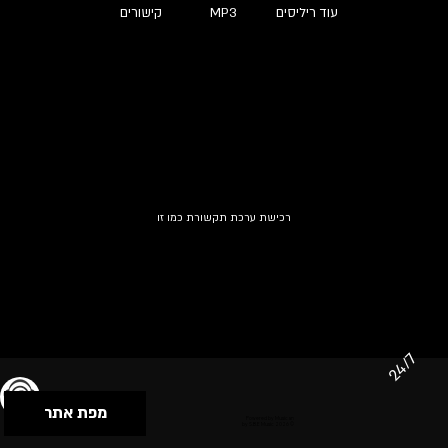
עוד ריליסים
MP3
קישורים
רכישת ערכת תקשורת כמו זו
24/7
מפת אתר
תנאי שימוש & מדיניות פרטיות
הצהרת נגישות
Powered by Musican
© 2026 by S.B.E Music