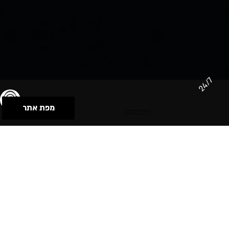
24/7
מפת אתר
תנאי שימוש & מדיניות פרטיות
הצהרת נגישות
Powered by Musican
© 2026 by S.B.E Music