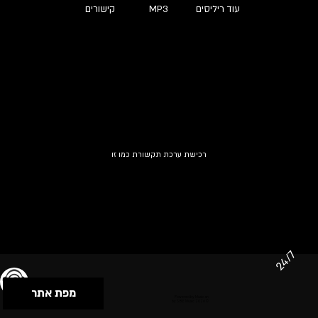
עוד ריליסים
MP3
קישורים
רכישת ערכת תקשורת כמו זו
24/7
מפת אתר
תנאי שימוש & מדיניות פרטיות
הצהרת נגישות
Powered by Musican
© 2026 by S.B.E Music