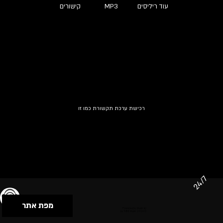
עוד ריליסים
MP3
קישורים
רכישת ערכת תקשורת כמו זו
24/7
מפת אתר
תנאי שימוש & מדיניות פרטיות
הצהרת נגישות
Powered by Musican
© 2026 by S.B.E Music