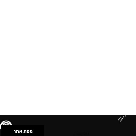
24/7
מפת אתר
תנאי שימוש & מדיניות פרטיות
הצהרת נגישות
Powered by Musican
© 2026 by S.B.E Music