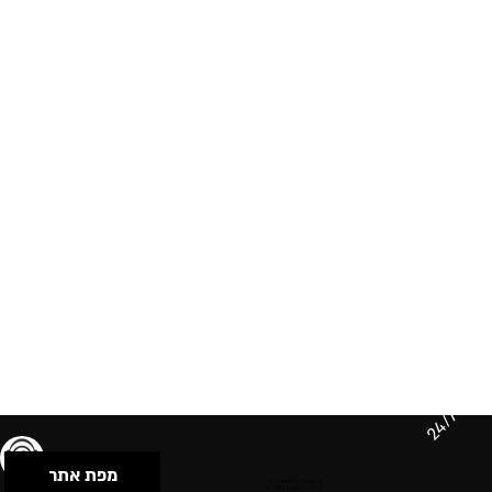
24/7
מפת אתר
תנאי שימוש & מדיניות פרטיות
הצהרת נגישות
Powered by Musican
© 2026 by S.B.E Music