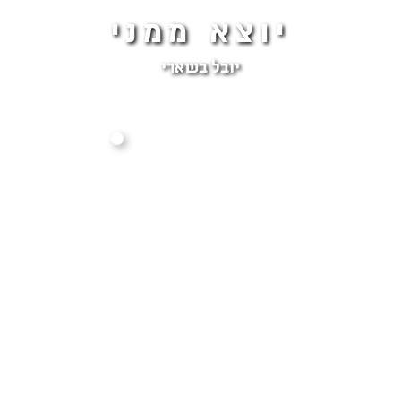
יוצא ממני
יובל בשארי