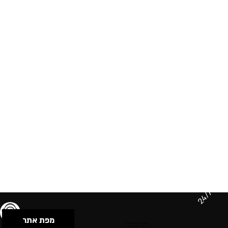
24/7
מפת אתר
תנאי שימוש & מדיניות פרטיות
הצהרת נגישות
Powered by Musican
© 2026 by S.B.E Music