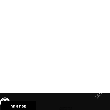
24/7
מפת אתר
תנאי שימוש & מדיניות פרטיות
הצהרת נגישות
Powered by Musican
© 2026 by S.B.E Music