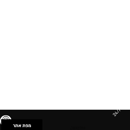
24/7
מפת אתר
תנאי שימוש & מדיניות פרטיות
הצהרת נגישות
Powered by Musican
© 2026 by S.B.E Music