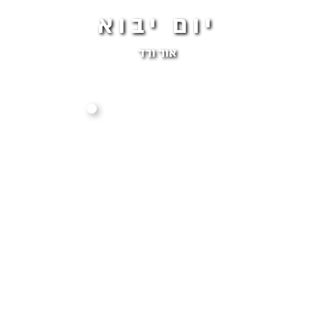
יום יבוא
אור ורד