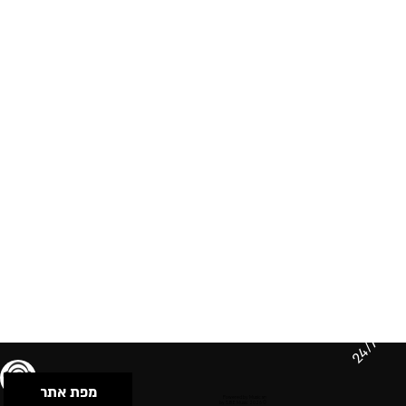
24/7
מפת אתר
תנאי שימוש & מדיניות פרטיות
הצהרת נגישות
Powered by Musican
© 2026 by S.B.E Music