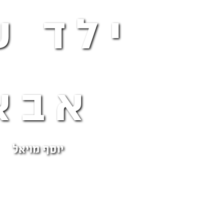
ילד ש
אבא
יוסף מויאל