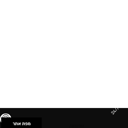
24/7
מפת אתר
תנאי שימוש & מדיניות פרטיות
הצהרת נגישות
Powered by Musican
© 2026 by S.B.E Music