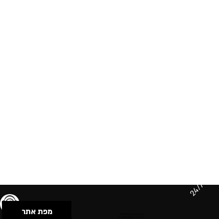
24/7
מפת אתר
תנאי שימוש & מדיניות פרטיות
הצהרת נגישות
Powered by Musican
© 2026 by S.B.E Music