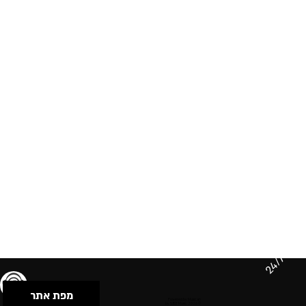
24/7
מפת אתר
תנאי שימוש & מדיניות פרטיות
הצהרת נגישות
Powered by Musican
© 2026 by S.B.E Music