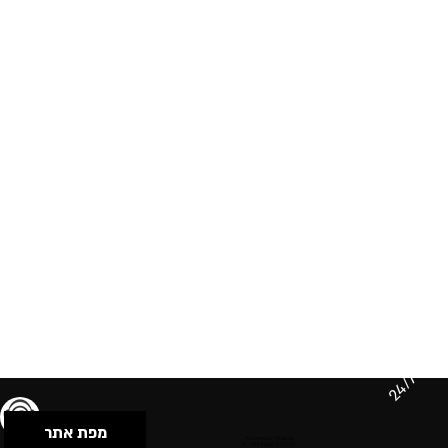
24/7
מפת אתר
תנאי שימוש & מדיניות פרטיות
הצהרת נגישות
Powered by Musican
© 2026 by S.B.E Music