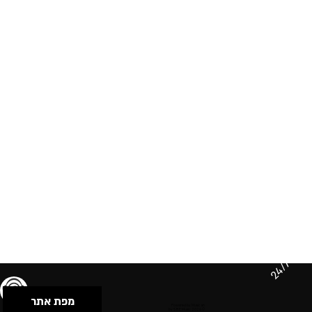
24/7
מפת אתר
תנאי שימוש & מדיניות פרטיות
הצהרת נגישות
Powered by Musican
© 2026 by S.B.E Music