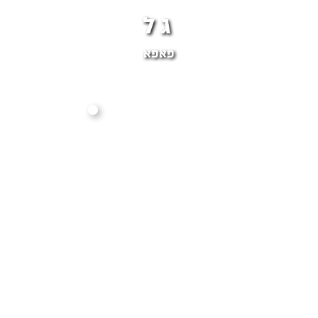
גל
פאפא