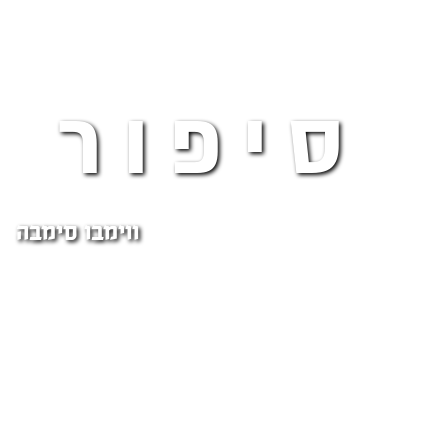
סיפור 
ווימבו סימבה