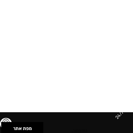
24/7
מפת אתר
תנאי שימוש & מדיניות פרטיות
הצהרת נגישות
Powered by Musican
© 2026 by S.B.E Music