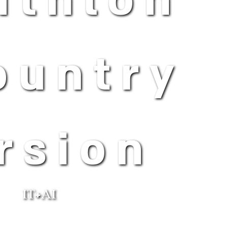
athlon
ountry
rsion
IT+AI