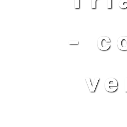
Tri
- c
ve