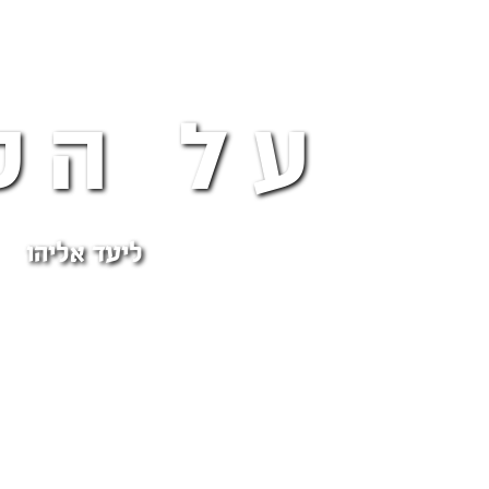
על הט
ליעד אליהו