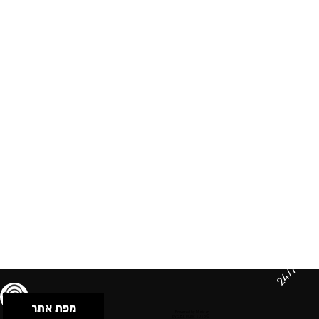
24/7
מפת אתר
תנאי שימוש & מדיניות פרטיות
הצהרת נגישות
Powered by Musican
© 2026 by S.B.E Music