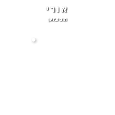
אוּרי
תום שנאן