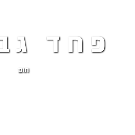
פחד גב
תום