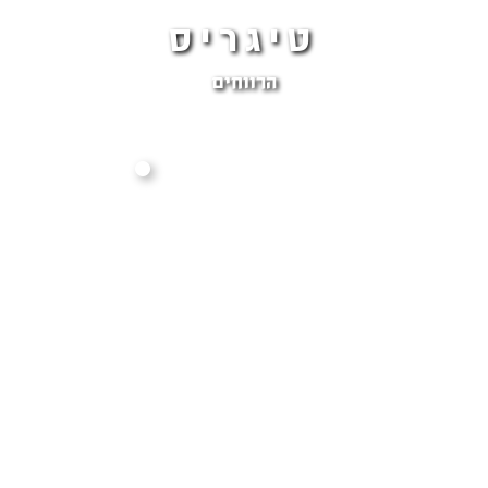
טיגריס
הרווחים