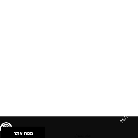
24/7
מפת אתר
תנאי שימוש & מדיניות פרטיות
הצהרת נגישות
Powered by Musican
© 2026 by S.B.E Music