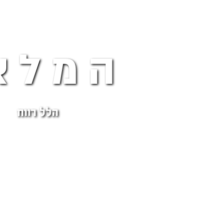
המלא
הלל רווח