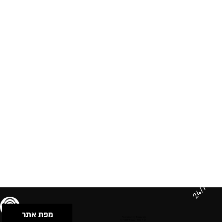
24/7
מפת אתר
תנאי שימוש & מדיניות פרטיות
הצהרת נגישות
Powered by Musican
© 2026 by S.B.E Music