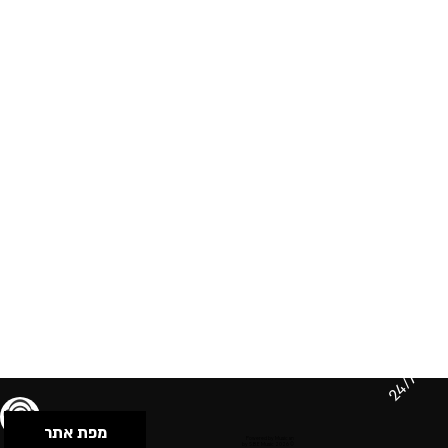
24/7
מפת אתר
תנאי שימוש & מדיניות פרטיות
הצהרת נגישות
Powered by Musican
© 2026 by S.B.E Music