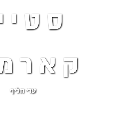
סטיי
קארמט
עדי חליף