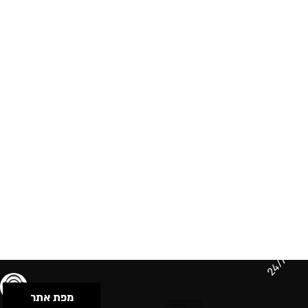
24/7
מפת אתר
תנאי שימוש & מדיניות פרטיות
הצהרת נגישות
Powered by Musican
© 2026 by S.B.E Music