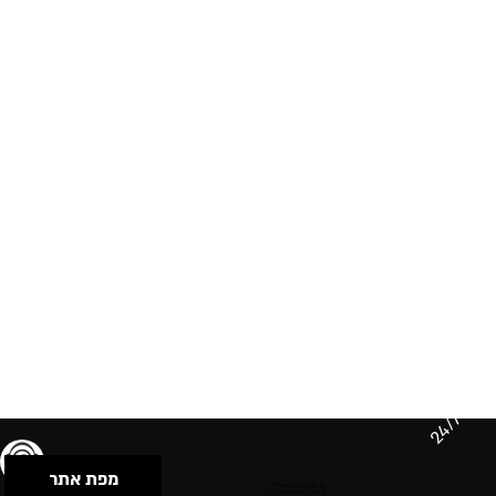
24/7
מפת אתר
תנאי שימוש & מדיניות פרטיות
הצהרת נגישות
Powered by Musican
© 2026 by S.B.E Music