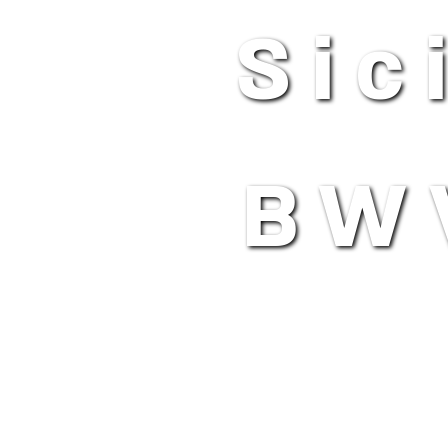
Sic
BW