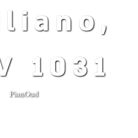
iliano,
V 1031
PianOud