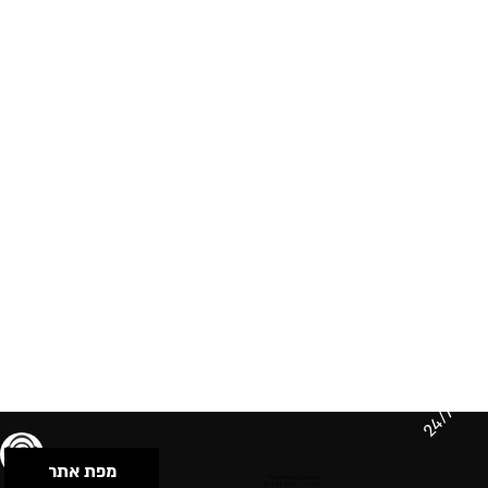
24/7
מפת אתר
תנאי שימוש & מדיניות פרטיות
הצהרת נגישות
Powered by Musican
© 2026 by S.B.E Music