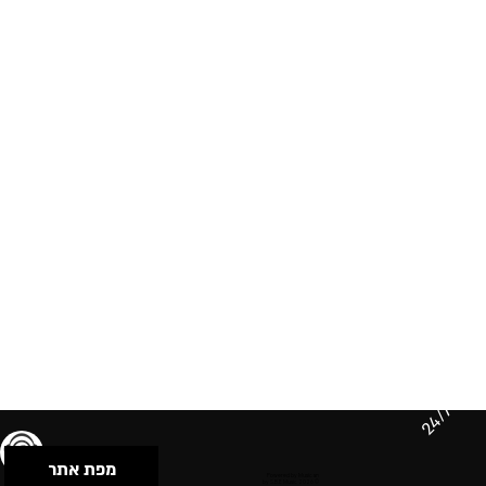
24/7
מפת אתר
תנאי שימוש & מדיניות פרטיות
הצהרת נגישות
Powered by Musican
© 2026 by S.B.E Music