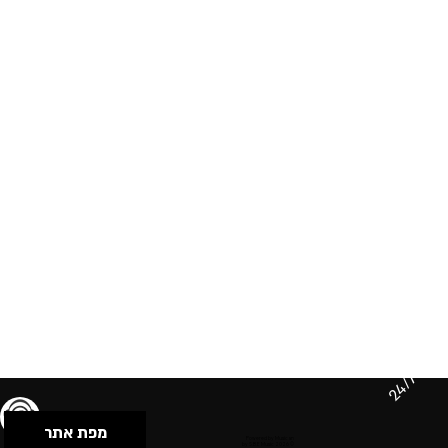
24/7
מפת אתר
תנאי שימוש & מדיניות פרטיות
הצהרת נגישות
Powered by Musican
© 2026 by S.B.E Music