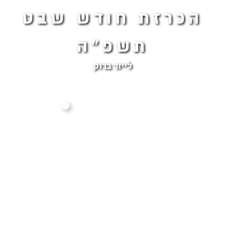
הכרזת חודש שבט
תשפ"ה
לייזר ברוק