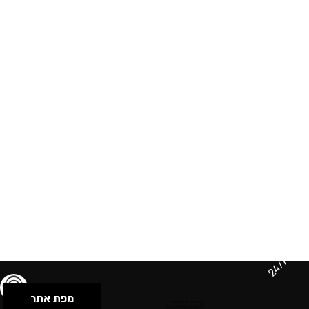
24/7
מפת אתר
תנאי שימוש & מדיניות פרטיות
הצהרת נגישות
Powered by Musican
© 2026 by S.B.E Music