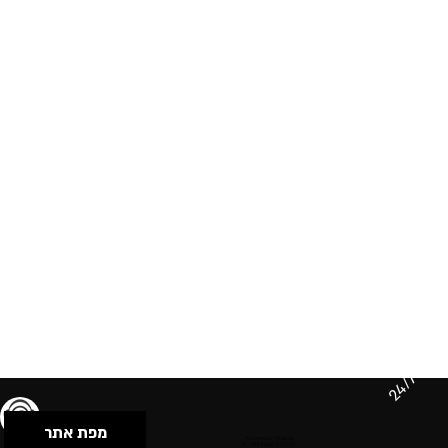
24/7
מפת אתר
תנאי שימוש & מדיניות פרטיות
הצהרת נגישות
Powered by Musican
© 2026 by S.B.E Music