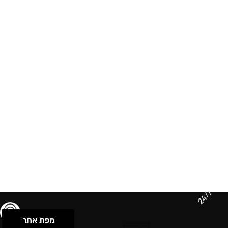
24/7
מפת אתר
תנאי שימוש & מדיניות פרטיות
הצהרת נגישות
Powered by Musican
© 2026 by S.B.E Music