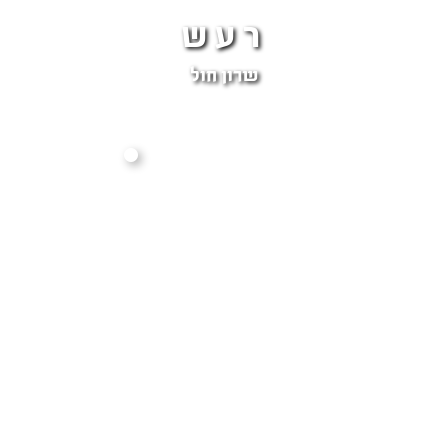
רעש
שרון חול