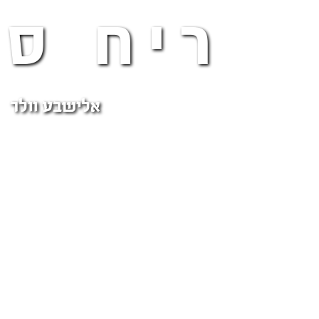
ריח סת
אלישבע וולר