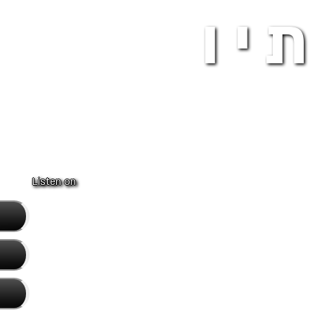
יו
Listen on