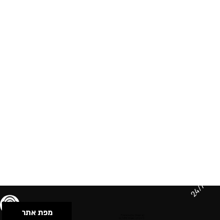
24/7
מפת אתר
תנאי שימוש & מדיניות פרטיות
הצהרת נגישות
Powered by Musican
© 2026 by S.B.E Music