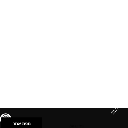
24/7
מפת אתר
תנאי שימוש & מדיניות פרטיות
הצהרת נגישות
Powered by Musican
© 2026 by S.B.E Music