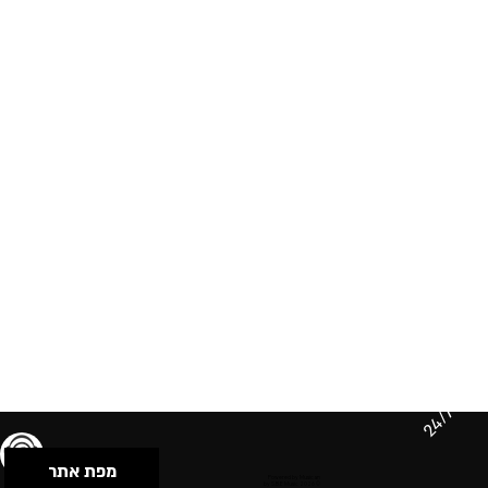
24/7
מפת אתר
תנאי שימוש & מדיניות פרטיות
הצהרת נגישות
Powered by Musican
© 2026 by S.B.E Music