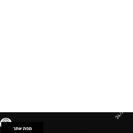
24/7
מפת אתר
תנאי שימוש & מדיניות פרטיות
הצהרת נגישות
Powered by Musican
© 2026 by S.B.E Music