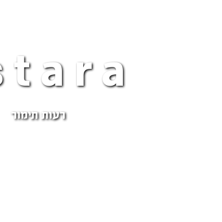
stara
רעות תימור