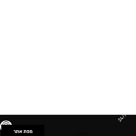
24/7
מפת אתר
תנאי שימוש & מדיניות פרטיות
הצהרת נגישות
Powered by Musican
© 2026 by S.B.E Music