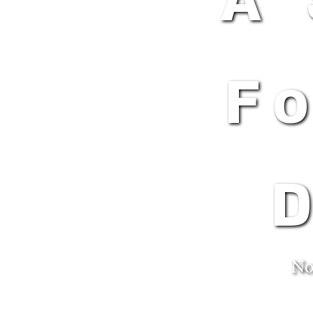
A
F
No