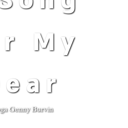
 Song
or My
Dear
ga Genny Burvin