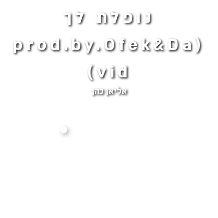
נופלת לך
(prod.by.Ofek&Da
vid)
אליאן כהן