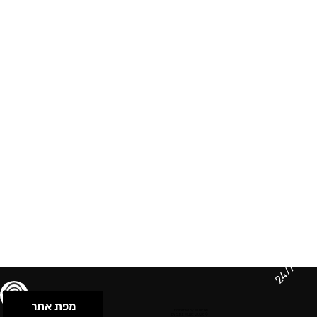
24/7
מפת אתר
תנאי שימוש & מדיניות פרטיות
הצהרת נגישות
Powered by Musican
© 2026 by S.B.E Music