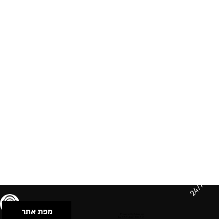
24/7
מפת אתר
תנאי שימוש & מדיניות פרטיות
הצהרת נגישות
Powered by Musican
© 2026 by S.B.E Music