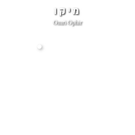
מיקו
Omri Ophir