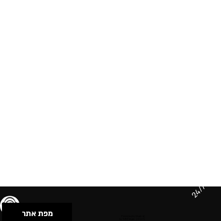
24/7
מפת אתר
תנאי שימוש & מדיניות פרטיות
הצהרת נגישות
Powered by Musican
© 2026 by S.B.E Music