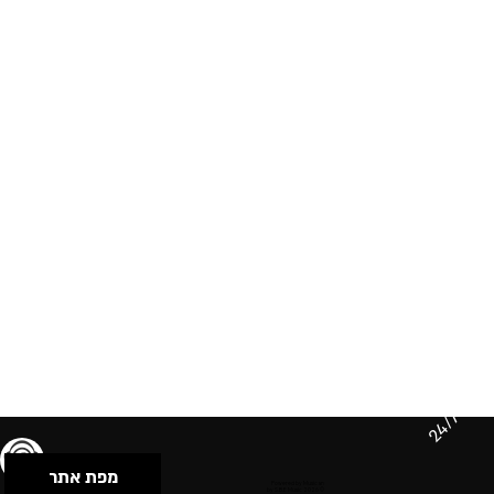
24/7
מפת אתר
תנאי שימוש & מדיניות פרטיות
הצהרת נגישות
Powered by Musican
© 2026 by S.B.E Music