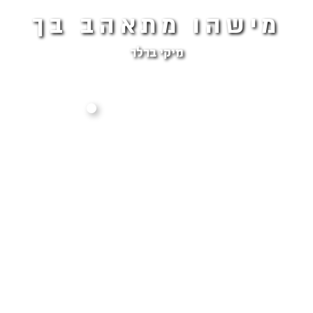
מישהו מתאהב בך
מיקי ברלר